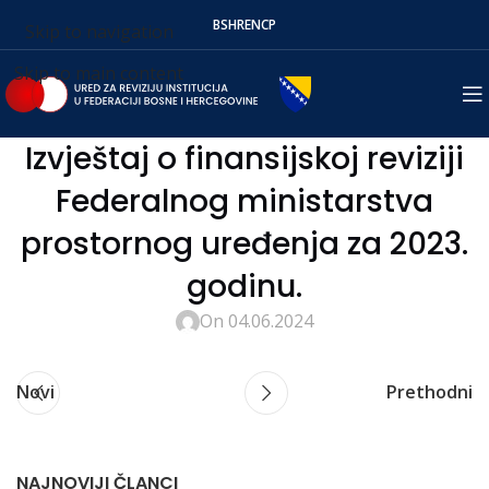
BS
HR
EN
СР
Skip to navigation
Skip to main content
Izvještaj o finansijskoj reviziji
Federalnog ministarstva
prostornog uređenja za 2023.
godinu.
On 04.06.2024
Novi
Prethodni
NAJNOVIJI ČLANCI