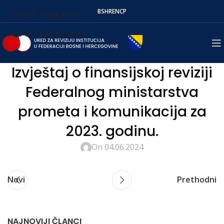
BS
HR
EN
СР
Skip to navigation
Skip to main content
Izvještaj o finansijskoj reviziji
Federalnog ministarstva
prometa i komunikacija za
2023. godinu.
On 04.06.2024
Novi
Prethodni
NAJNOVIJI ČLANCI