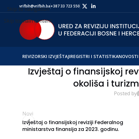
vrifbih@vrifbih.ba
+387 33 723 550
Skip to navigation
Skip to main content
REVIZORSKI IZVJEŠTAJI
REGISTRI I STATISTIKA
NOVOSTI 
Izvještaj o finansijskoj re
okoliša i turiz
Posted by
Novi
Izvještaj o finansijskoj reviziji Federalnog
ministarstva finansija za 2023. godinu.