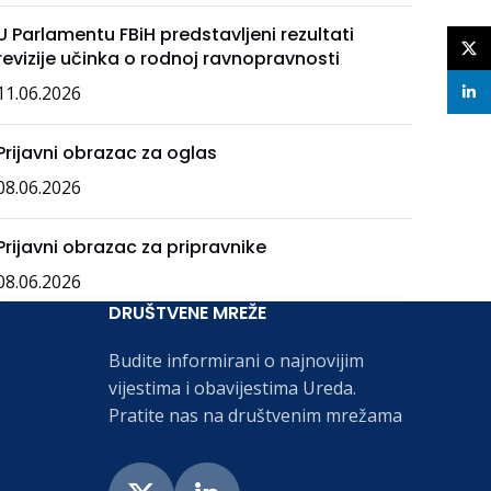
U Parlamentu FBiH predstavljeni rezultati
X
revizije učinka o rodnoj ravnopravnosti
11.06.2026
linke
Prijavni obrazac za oglas
08.06.2026
Prijavni obrazac za pripravnike
08.06.2026
DRUŠTVENE MREŽE
Budite informirani o najnovijim
vijestima i obavijestima Ureda.
Pratite nas na društvenim mrežama