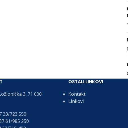
T
OSTALI LINKOVI
ožionička 3, 71 000
Kontakt
Linkovi
 33/723 550
7 61/985 250