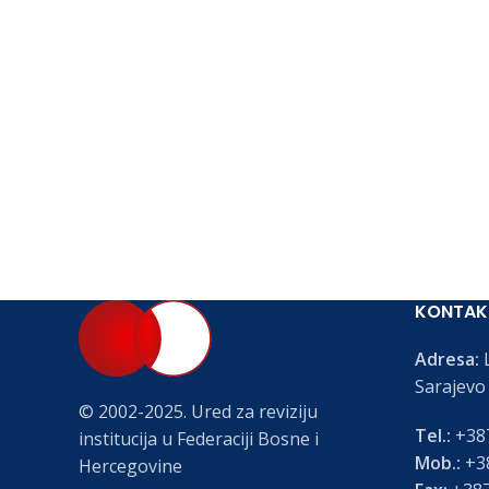
KONTAK
Adresa:
L
Sarajevo
© 2002-2025. Ured za reviziju
Tel.:
+387
institucija u Federaciji Bosne i
Mob.:
+38
Hercegovine