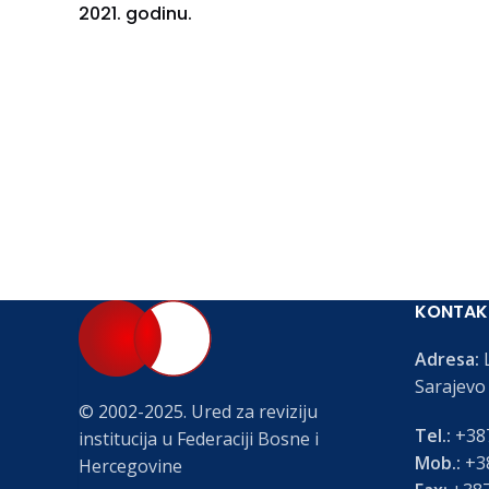
2021. godinu.
KONTAK
Adresa:
L
Sarajevo
© 2002-2025. Ured za reviziju
Tel.:
+387
institucija u Federaciji Bosne i
Mob.:
+38
Hercegovine