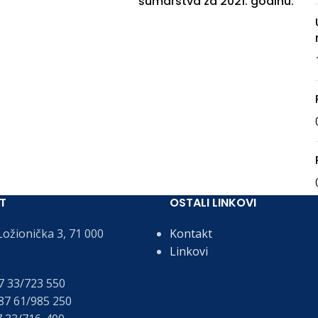
šumarstva za 2021. godinu.
T
OSTALI LINKOVI
ožionička 3, 71 000
Kontakt
Linkovi
 33/723 550
7 61/985 250