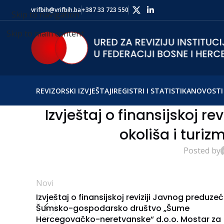
vrifbih@vrifbih.ba
+387 33 723 550
Skip to navigation
Skip to main content
REVIZORSKI IZVJEŠTAJI
REGISTRI I STATISTIKA
NOVOSTI 
Izvještaj o finansijskoj re
okoliša i turiz
Posted by
Novi
Izvještaj o finansijskoj reviziji Javnog preduze
Šumsko-gospodarsko društvo „Šume
Hercegovačko-neretvanske“ d.o.o. Mostar za