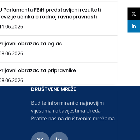
U Parlamentu FBiH predstavljeni rezultati
X
revizije učinka o rodnoj ravnopravnosti
11.06.2026
linke
Prijavni obrazac za oglas
08.06.2026
Prijavni obrazac za pripravnike
08.06.2026
DRUŠTVENE MREŽE
Budite informirani o najnovijim
vijestima i obavijestima Ureda.
Pratite nas na društvenim mrežama