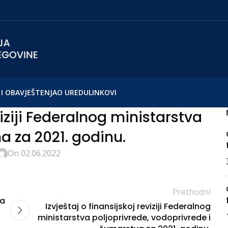
I OBAVJEŠTENJA
O UREDU
LINKOVI
viziji Federalnog ministarstva
ma za 2021. godinu.
On 02.06.2022
Prethodni
ća
Izvještaj o finansijskoj reviziji Federalnog
ministarstva poljoprivrede, vodoprivrede i