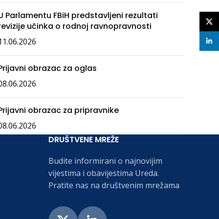
U Parlamentu FBiH predstavljeni rezultati
X
revizije učinka o rodnoj ravnopravnosti
11.06.2026
linke
Prijavni obrazac za oglas
08.06.2026
Prijavni obrazac za pripravnike
08.06.2026
DRUŠTVENE MREŽE
Budite informirani o najnovijim
vijestima i obavijestima Ureda.
Pratite nas na društvenim mrežama