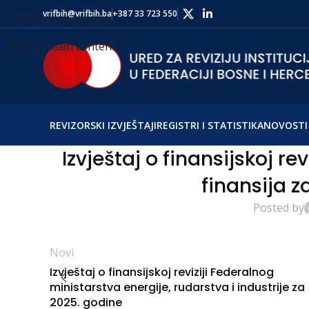
vrifbih@vrifbih.ba
+387 33 723 550
Skip to navigation
Skip to main content
REVIZORSKI IZVJEŠTAJI
REGISTRI I STATISTIKA
NOVOSTI 
Izvještaj o finansijskoj re
finansija z
Posted by
Novi
Izvještaj o finansijskoj reviziji Federalnog
ministarstva energije, rudarstva i industrije za
2025. godine