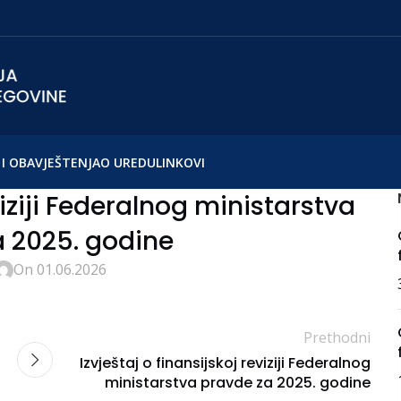
I OBAVJEŠTENJA
O UREDU
LINKOVI
viziji Federalnog ministarstva
a 2025. godine
On 01.06.2026
Prethodni
Izvještaj o finansijskoj reviziji Federalnog
ministarstva pravde za 2025. godine