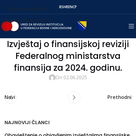
BS
HR
EN
СР
Skip to navigation
Skip to main content
Izvještaj o finansijskoj reviziji
Federalnog ministarstva
finansija za 2024. godinu.
On 02.06.2025
Novi
Prethodni
NAJNOVIJI ČLANCI
Obavještenje o objavljenim izvještajima finansijske