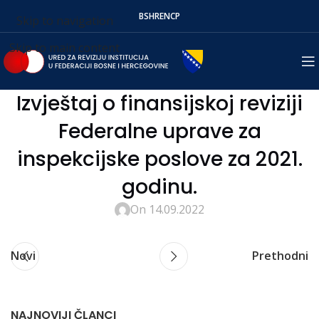
BS
HR
EN
СР
Skip to navigation
Skip to main content
Izvještaj o finansijskoj reviziji
Federalne uprave za
inspekcijske poslove za 2021.
godinu.
On 14.09.2022
Novi
Prethodni
NAJNOVIJI ČLANCI