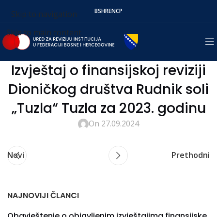
BS
HR
EN
СР
Skip to navigation
Skip to main content
Izvještaj o finansijskoj reviziji
Dioničkog društva Rudnik soli
„Tuzla“ Tuzla za 2023. godinu
On 27.09.2024
Novi
Prethodni
NAJNOVIJI ČLANCI
Obavještenje o objavljenim izvještajima finansijske