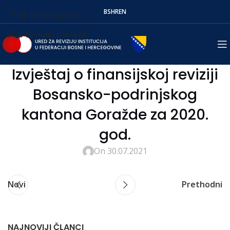
BS
HR
EN
Skip to navigation
Skip to main content
Izvještaj o finansijskoj reviziji
Bosansko-podrinjskog
kantona Goražde za 2020.
god.
On 30.07.2021
Novi
Prethodni
NAJNOVIJI ČLANCI