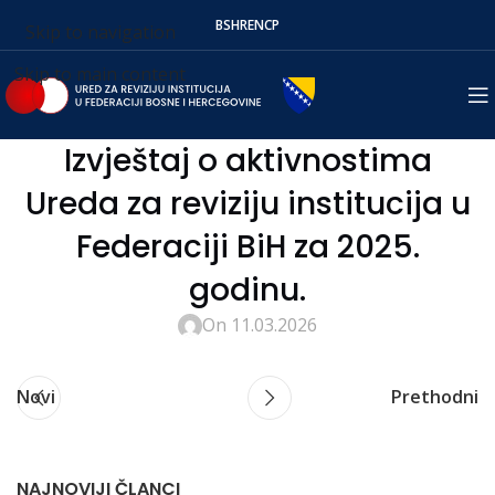
BS
HR
EN
СР
Skip to navigation
Skip to main content
Izvještaj o aktivnostima
Ureda za reviziju institucija u
Federaciji BiH za 2025.
godinu.
On 11.03.2026
Novi
Prethodni
NAJNOVIJI ČLANCI