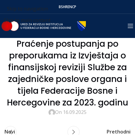
BS
HR
EN
СР
Skip to navigation
Skip to main content
Praćenje postupanja po
preporukama iz Izvještaja o
finansijskoj reviziji Službe za
zajedničke poslove organa i
tijela Federacije Bosne i
Hercegovine za 2023. godinu
On 16.09.2025
Novi
Prethodni