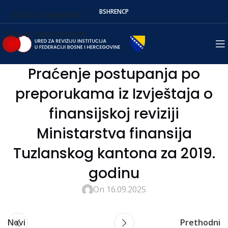
BS
HR
EN
СР
Skip to navigation
Skip to main content
Praćenje postupanja po
preporukama iz Izvještaja o
finansijskoj reviziji
Ministarstva finansija
Tuzlanskog kantona za 2019.
godinu
On 16.09.2025
Novi
Prethodni