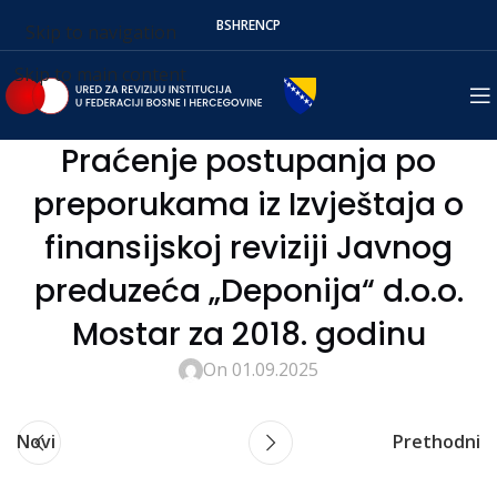
BS
HR
EN
СР
Skip to navigation
Skip to main content
Praćenje postupanja po
preporukama iz Izvještaja o
finansijskoj reviziji Javnog
preduzeća „Deponija“ d.o.o.
Mostar za 2018. godinu
On 01.09.2025
Novi
Prethodni