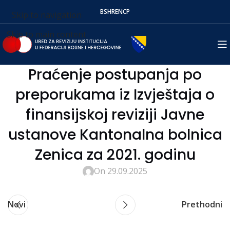
BS
HR
EN
СР
Skip to navigation
Skip to main content
Praćenje postupanja po
preporukama iz Izvještaja o
finansijskoj reviziji Javne
ustanove Kantonalna bolnica
Zenica za 2021. godinu
On 29.09.2025
Novi
Prethodni