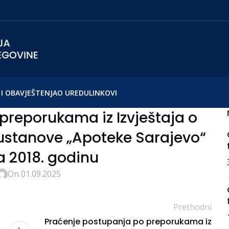
I OBAVJEŠTENJA
O UREDU
LINKOVI
preporukama iz Izvještaja o
e ustanove „Apoteke Sarajevo“
a 2018. godinu
On 01.09.2025
Prethodni
Praćenje postupanja po preporukama iz