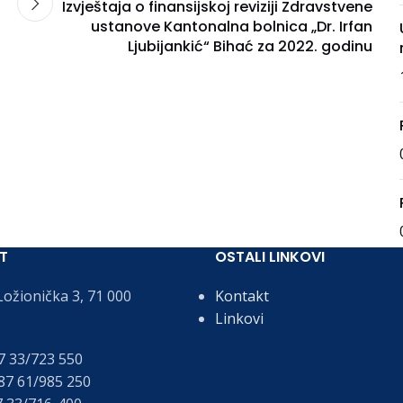
Izvještaja o finansijskoj reviziji Zdravstvene
ustanove Kantonalna bolnica „Dr. Irfan
Ljubijankić“ Bihać za 2022. godinu
T
OSTALI LINKOVI
ožionička 3, 71 000
Kontakt
Linkovi
 33/723 550
7 61/985 250