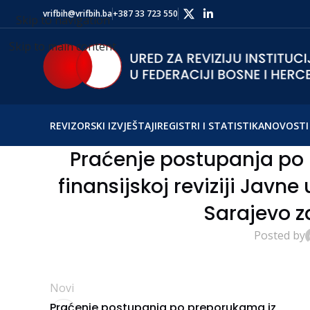
vrifbih@vrifbih.ba
+387 33 723 550
Skip to navigation
Skip to main content
REVIZORSKI IZVJEŠTAJI
REGISTRI I STATISTIKA
NOVOSTI 
Praćenje postupanja po 
finansijskoj reviziji Javn
Sarajevo z
Posted by
Novi
Praćenje postupanja po preporukama iz