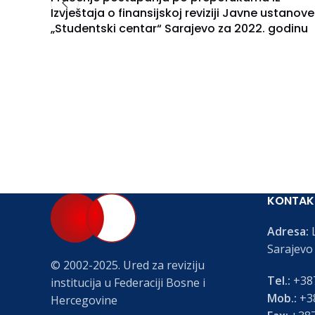
Izvještaja o finansijskoj reviziji Javne ustanove
„Studentski centar“ Sarajevo za 2022. godinu
KONTAK
Adresa:
L
Sarajevo
© 2002-2025. Ured za reviziju
Tel.:
+387
institucija u Federaciji Bosne i
Mob.:
+38
Hercegovine