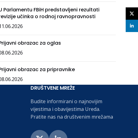
U Parlamentu FBiH predstavljeni rezultati
X
revizije učinka o rodnoj ravnopravnosti
11.06.2026
linke
Prijavni obrazac za oglas
08.06.2026
Prijavni obrazac za pripravnike
08.06.2026
DRUŠTVENE MREŽE
Budite informirani o najnovijim
vijestima i obavijestima Ureda.
Pratite nas na društvenim mrežama