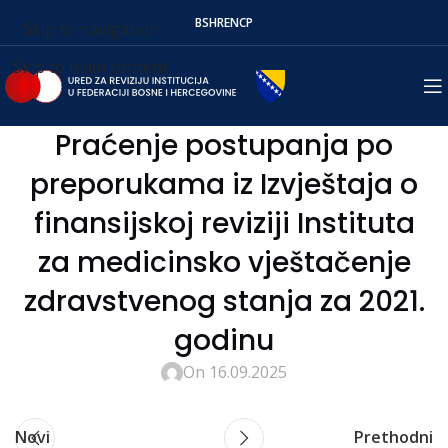
BS
HR
EN
СР
Skip to navigation
Skip to main content
Praćenje postupanja po
preporukama iz Izvještaja o
finansijskoj reviziji Instituta
za medicinsko vještačenje
zdravstvenog stanja za 2021.
godinu
On 16.09.2025
Novi
Prethodni