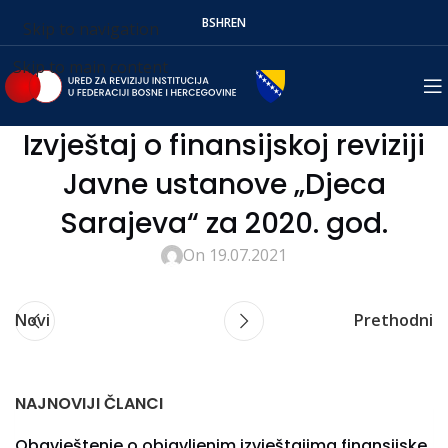
BS
HR
EN
Skip to navigation
Skip to main content
Izvještaj o finansijskoj reviziji
Javne ustanove „Djeca
Sarajeva“ za 2020. god.
On 19.07.2021
Novi
Prethodni
NAJNOVIJI ČLANCI
Obavještenje o objavljenim izvještajima finansijske