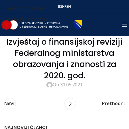
BS
HR
EN
Skip to navigation
Skip to main content
Izvještaj o finansijskoj reviziji
Federalnog ministarstva
obrazovanja i znanosti za
2020. god.
On 31.05.2021
Novi
Prethodni
NAJNOVIJI ČLANCI