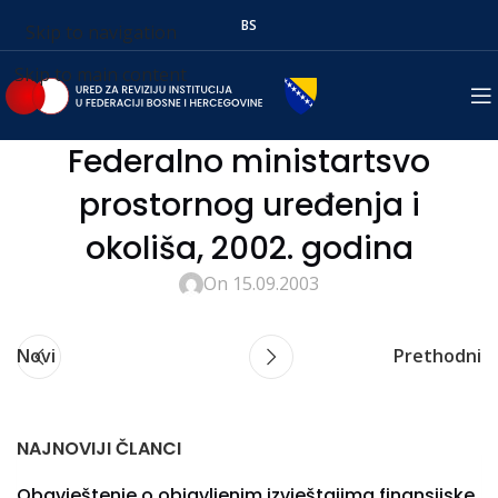
BS
Skip to navigation
Skip to main content
Federalno ministartsvo
prostornog uređenja i
okoliša, 2002. godina
On 15.09.2003
Novi
Prethodni
NAJNOVIJI ČLANCI
Obavještenje o objavljenim izvještajima finansijske