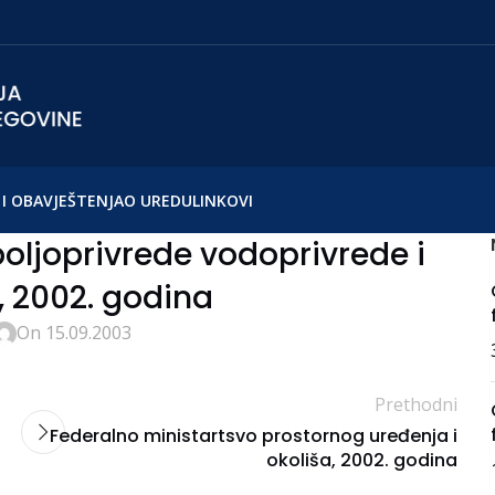
I OBAVJEŠTENJA
O UREDU
LINKOVI
oljoprivrede vodoprivrede i
 2002. godina
On 15.09.2003
Prethodni
Federalno ministartsvo prostornog uređenja i
okoliša, 2002. godina