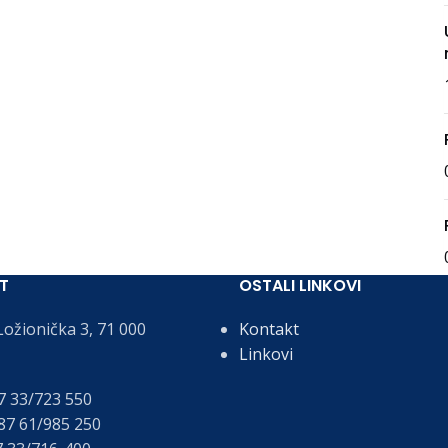
T
OSTALI LINKOVI
ožionička 3, 71 000
Kontakt
Linkovi
 33/723 550
7 61/985 250