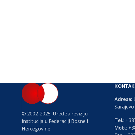
KONTAK
Adresa:
L
Sarajevo
© 2002-2025. Ured za reviziju
Tel.:
+387
institucija u Federaciji Bosne i
Mob.:
+38
Hercegovine