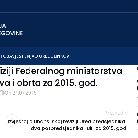
I OBAVJEŠTENJA
O UREDU
LINKOVI
viziji Federalnog ministarstva
a i obrta za 2015. god.
On 21.07.2016
Prethodni
Izvještaj o finansijskoj reviziji Ured predsjednika i
dva potpredsjednika FBiH za 2015. god.