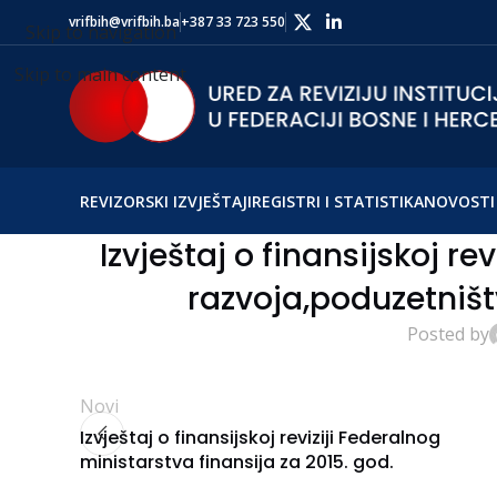
vrifbih@vrifbih.ba
+387 33 723 550
Skip to navigation
Skip to main content
REVIZORSKI IZVJEŠTAJI
REGISTRI I STATISTIKA
NOVOSTI 
Izvještaj o finansijskoj re
razvoja,poduzetništv
Posted by
Novi
Izvještaj o finansijskoj reviziji Federalnog
ministarstva finansija za 2015. god.