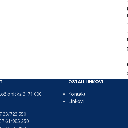
T
OSTALI LINKOVI
ožionička 3, 71 000
Kontakt
Linkovi
 33/723 550
7 61/985 250