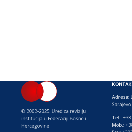
KONTAK
Adresa:
L
Sarajevo
© 2002-2025. Ured za reviziju
Tel.:
+387
institucija u Federaciji Bosne i
Mob.:
+38
Hercegovine