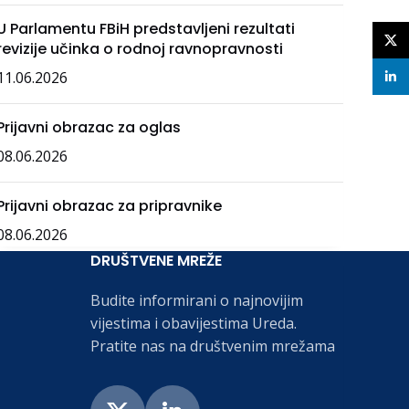
U Parlamentu FBiH predstavljeni rezultati
X
revizije učinka o rodnoj ravnopravnosti
11.06.2026
linke
Prijavni obrazac za oglas
08.06.2026
Prijavni obrazac za pripravnike
08.06.2026
DRUŠTVENE MREŽE
Budite informirani o najnovijim
vijestima i obavijestima Ureda.
Pratite nas na društvenim mrežama