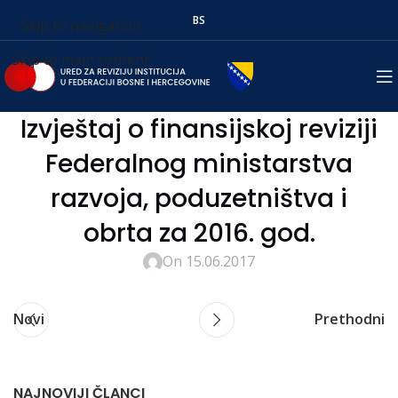
BS
Skip to navigation
Skip to main content
Izvještaj o finansijskoj reviziji
Federalnog ministarstva
razvoja, poduzetništva i
obrta za 2016. god.
On 15.06.2017
Novi
Prethodni
NAJNOVIJI ČLANCI