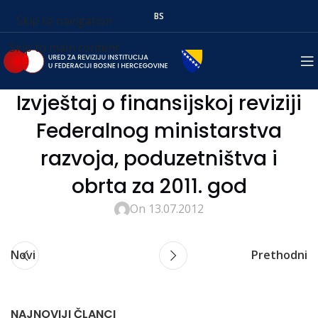
BS
Skip to navigation
Skip to main content
Izvještaj o finansijskoj reviziji
Federalnog ministarstva
razvoja, poduzetništva i
obrta za 2011. god
On 13.07.2012
Novi
Prethodni
NAJNOVIJI ČLANCI