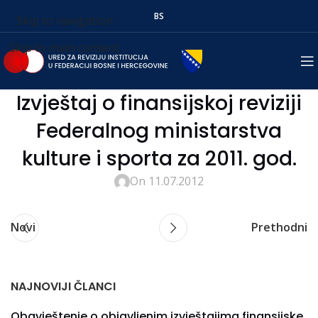
BS
Skip to navigation
Skip to main content
Izvještaj o finansijskoj reviziji
Federalnog ministarstva
kulture i sporta za 2011. god.
On 11.07.2012
Novi
Prethodni
NAJNOVIJI ČLANCI
Obavještenje o objavljenim izvještajima finansijske