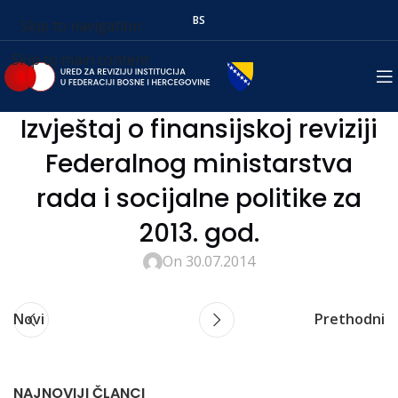
BS
Skip to navigation
Skip to main content
Izvještaj o finansijskoj reviziji
Federalnog ministarstva
rada i socijalne politike za
2013. god.
On 30.07.2014
Novi
Prethodni
NAJNOVIJI ČLANCI