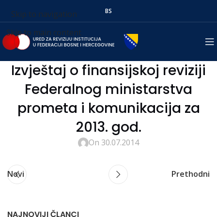
BS
Skip to navigation
Skip to main content
Izvještaj o finansijskoj reviziji
Federalnog ministarstva
prometa i komunikacija za
2013. god.
On 30.07.2014
Novi
Prethodni
NAJNOVIJI ČLANCI