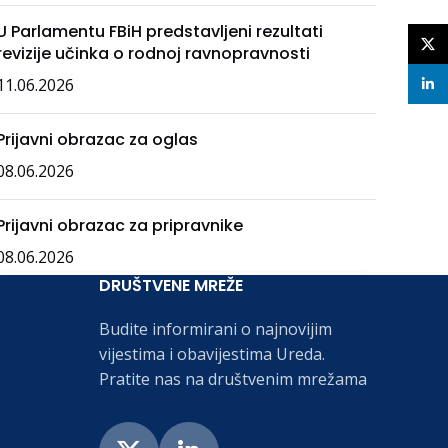
U Parlamentu FBiH predstavljeni rezultati
X
revizije učinka o rodnoj ravnopravnosti
11.06.2026
linke
Prijavni obrazac za oglas
08.06.2026
Prijavni obrazac za pripravnike
08.06.2026
DRUŠTVENE MREŽE
Budite informirani o najnovijim
vijestima i obavijestima Ureda.
Pratite nas na društvenim mrežama