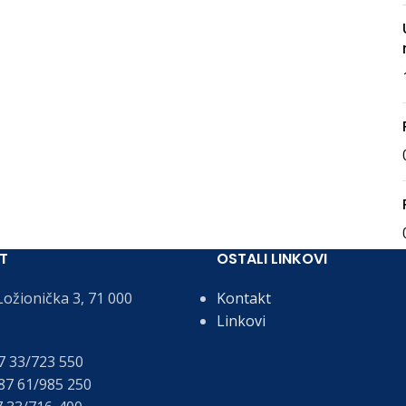
T
OSTALI LINKOVI
ožionička 3, 71 000
Kontakt
Linkovi
 33/723 550
7 61/985 250