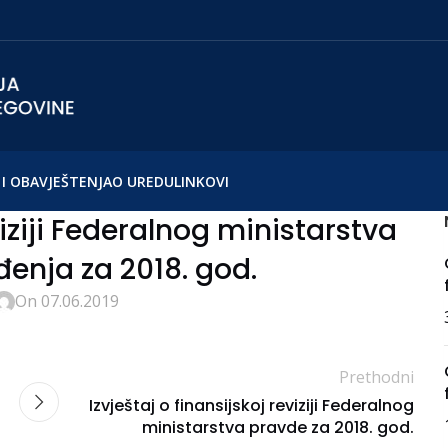
I OBAVJEŠTENJA
O UREDU
LINKOVI
viziji Federalnog ministarstva
enja za 2018. god.
On 07.06.2019
Prethodni
Izvještaj o finansijskoj reviziji Federalnog
ministarstva pravde za 2018. god.