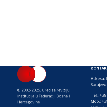
KONTAK
Adresa:
L
Sarajevo
© 2002-2025. Ured za reviziju
Tel.:
+387
institucija u Federaciji Bosne i
Mob.:
+38
Hercegovine