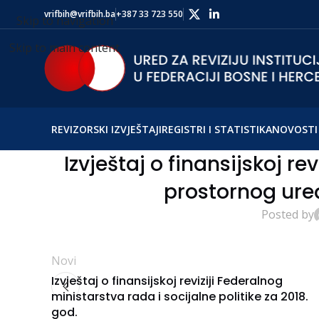
vrifbih@vrifbih.ba
+387 33 723 550
Skip to navigation
Skip to main content
REVIZORSKI IZVJEŠTAJI
REGISTRI I STATISTIKA
NOVOSTI 
Izvještaj o finansijskoj re
prostornog uređ
Posted by
Novi
Izvještaj o finansijskoj reviziji Federalnog
ministarstva rada i socijalne politike za 2018.
god.