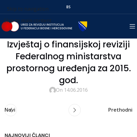
BS
Skip to navigation
Skip to main content
Izvještaj o finansijskoj reviziji
Federalnog ministarstva
prostornog uređenja za 2015.
god.
On 14.06.2016
Novi
Prethodni
NAJNOVIJI ČLANCI