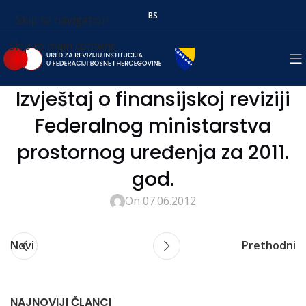
BS
Skip to navigation
Skip to main content
Izvještaj o finansijskoj reviziji
Federalnog ministarstva
prostornog uređenja za 2011.
god.
On 07.06.2012
Novi
Prethodni
NAJNOVIJI ČLANCI