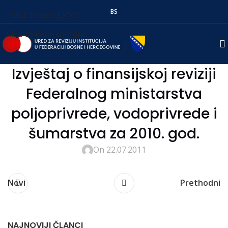
BS
Skip to navigation
Skip to main content
Izvještaj o finansijskoj reviziji
Federalnog ministarstva
poljoprivrede, vodoprivrede i
šumarstva za 2010. god.
On 22.07.2011
Novi
Prethodni
NAJNOVIJI ČLANCI