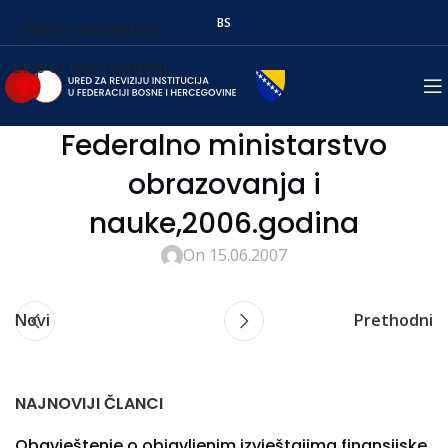
BS
Skip to navigation
Skip to main content
Federalno ministarstvo
obrazovanja i
nauke,2006.godina
On 15.06.2007
Novi
Prethodni
NAJNOVIJI ČLANCI
Obavještenje o objavljenim izvještajima finansijske