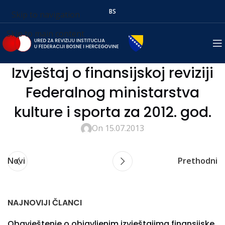
BS
Skip to navigation
Skip to main content
Izvještaj o finansijskoj reviziji
Federalnog ministarstva
kulture i sporta za 2012. god.
On 15.07.2013
Novi
Prethodni
NAJNOVIJI ČLANCI
Obavještenje o objavljenim izvještajima finansijske