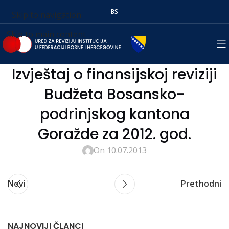
BS
Skip to navigation
Skip to main content
Izvještaj o finansijskoj reviziji
Budžeta Bosansko-
podrinjskog kantona
Goražde za 2012. god.
On 10.07.2013
Novi
Prethodni
NAJNOVIJI ČLANCI