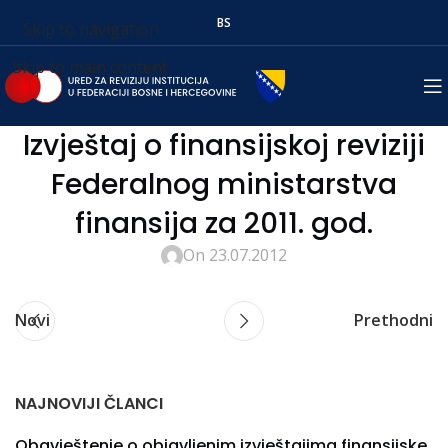
BS
Skip to navigation
Skip to main content
Izvještaj o finansijskoj reviziji
Federalnog ministarstva
finansija za 2011. god.
On 23.07.2012
Novi
Prethodni
NAJNOVIJI ČLANCI
Obavještenje o objavljenim izvještajima finansijske