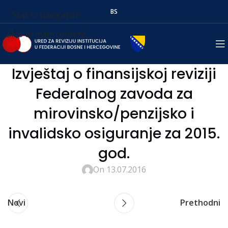
BS
Skip to navigation
Skip to main content
Izvještaj o finansijskoj reviziji
Federalnog zavoda za
mirovinsko/penzijsko i
invalidsko osiguranje za 2015.
god.
On 13.07.2016
Novi
Prethodni