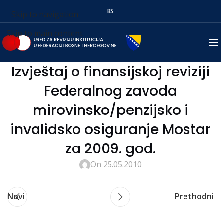
BS
Skip to navigation
Skip to main content
Izvještaj o finansijskoj reviziji
Federalnog zavoda
mirovinsko/penzijsko i
invalidsko osiguranje Mostar
za 2009. god.
On 25.05.2010
Novi
Prethodni