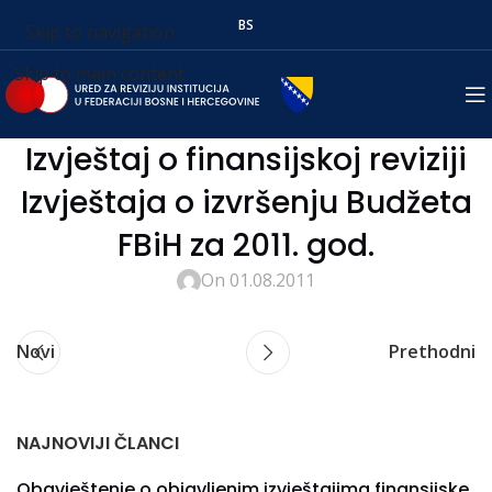
BS
Skip to navigation
Skip to main content
Izvještaj o finansijskoj reviziji
Izvještaja o izvršenju Budžeta
FBiH za 2011. god.
On 01.08.2011
Novi
Prethodni
NAJNOVIJI ČLANCI
Obavještenje o objavljenim izvještajima finansijske