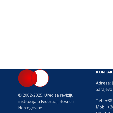
KONTAK
Adresa:
L
Sarajevo
© 2002-2025. Ured za reviziju
Tel.:
+387
institucija u Federaciji Bosne i
Mob.:
+38
Hercegovine