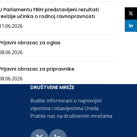
U Parlamentu FBiH predstavljeni rezultati
X
revizije učinka o rodnoj ravnopravnosti
11.06.2026
linke
Prijavni obrazac za oglas
08.06.2026
Prijavni obrazac za pripravnike
08.06.2026
DRUŠTVENE MREŽE
Budite informirani o najnovijim
vijestima i obavijestima Ureda.
Pratite nas na društvenim mrežama