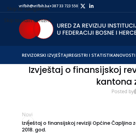
vrifbih@vrifbih.ba
+387 33 723 550
Skip to navigation
Skip to main content
REVIZORSKI IZVJEŠTAJI
REGISTRI I STATISTIKA
NOVOSTI 
Izvještaj o finansijskoj r
kantona z
Posted by
Novi
Izvještaj o finansijskoj reviziji Općine Čapljina 
2018. god.