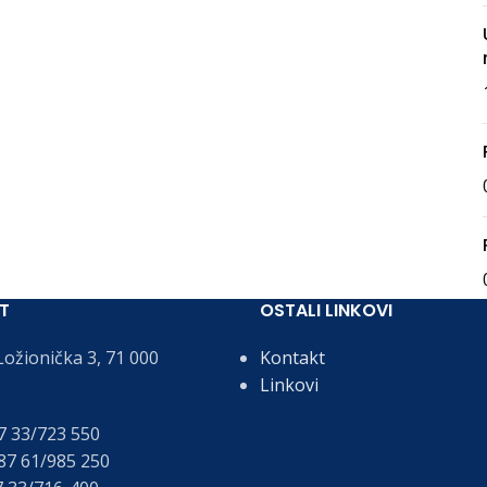
T
OSTALI LINKOVI
ožionička 3, 71 000
Kontakt
Linkovi
 33/723 550
7 61/985 250