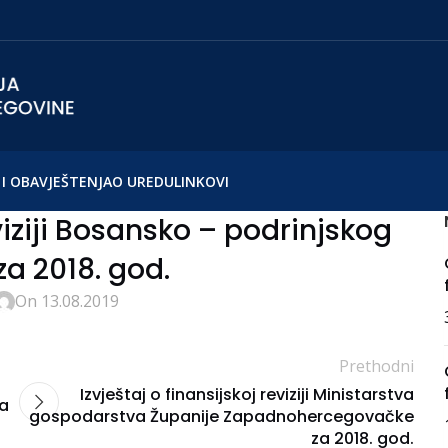
I OBAVJEŠTENJA
O UREDU
LINKOVI
eviziji Bosansko – podrinjskog
a 2018. god.
On 13.08.2019
Prethodni
Izvještaj o finansijskoj reviziji Ministarstva
za
gospodarstva Županije Zapadnohercegovačke
za 2018. god.