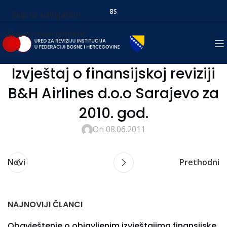
BS
Skip to navigation
Skip to main content
Izvještaj o finansijskoj reviziji
B&H Airlines d.o.o Sarajevo za
2010. god.
On 08.06.2011
Novi
Prethodni
NAJNOVIJI ČLANCI
Obavještenje o objavljenim izvještajima finansijske