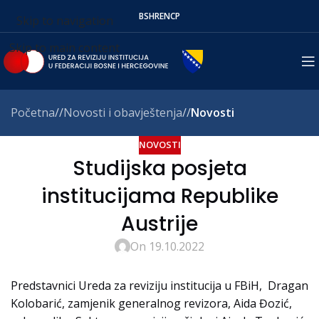
BS
HR
EN
СР
Skip to navigation
Skip to main content
Početna
/
Novosti i obavještenja
/
Novosti
NOVOSTI
Studijska posjeta
institucijama Republike
Austrije
On 19.10.2022
Predstavnici Ureda za reviziju institucija u FBiH, Dragan
Kolobarić, zamjenik generalnog revizora, Aida Đozić,