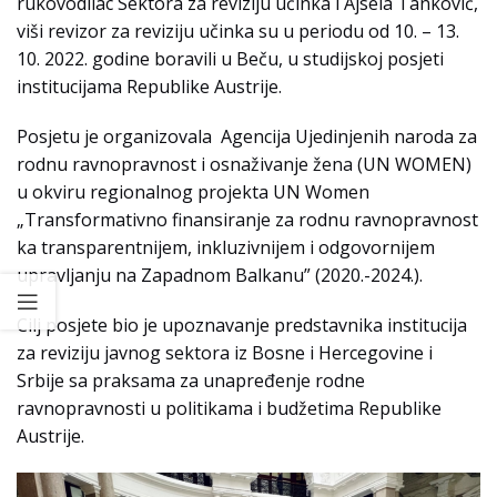
rukovodilac Sektora za reviziju učinka i Ajsela Tanković,
viši revizor za reviziju učinka su u periodu od 10. – 13.
10. 2022. godine boravili u Beču, u studijskoj posjeti
institucijama Republike Austrije.
Posjetu je organizovala Agencija Ujedinjenih naroda za
rodnu ravnopravnost i osnaživanje žena (UN WOMEN)
u okviru regionalnog projekta UN Women
„Transformativno finansiranje za rodnu ravnopravnost
ka transparentnijem, inkluzivnijem i odgovornijem
upravljanju na Zapadnom Balkanu” (2020.-2024.).
Cilj posjete bio je upoznavanje predstavnika institucija
za reviziju javnog sektora iz Bosne i Hercegovine i
Srbije sa praksama za unapređenje rodne
ravnopravnosti u politikama i budžetima Republike
Austrije.