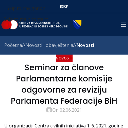
BS
СР
Skip to navigation
Skip to main content
Početna
/
Novosti i obavještenja
/
Novosti
NOVOSTI
Seminar za članove
Parlamentarne komisije
odgovorne za reviziju
Parlamenta Federacije BiH
On 02.06.2021
U organizaciji Centra civilnih inicijativa 1. 6. 2021. godine