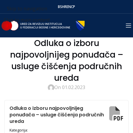
BS
HR
EN
СР
Skip to navigation
Skip to main content
Odluka o izboru
najpovoljnijeg ponuđača –
usluge čišćenja područnih
ureda
On 01.02.2023
Odluka o izboru najpovoljnijeg
ponuđača – usluge čišćenja područnih
ureda
Kategorija: