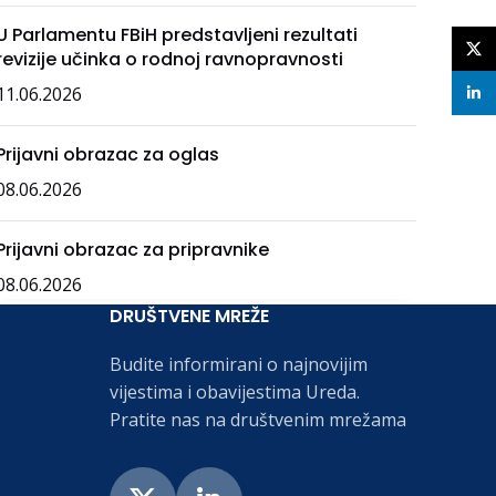
U Parlamentu FBiH predstavljeni rezultati
X
revizije učinka o rodnoj ravnopravnosti
11.06.2026
linke
Prijavni obrazac za oglas
08.06.2026
Prijavni obrazac za pripravnike
08.06.2026
DRUŠTVENE MREŽE
Budite informirani o najnovijim
vijestima i obavijestima Ureda.
Pratite nas na društvenim mrežama