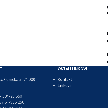
T
OSTALI LINKOVI
ožionička 3, 71 000
Kontakt
Linkovi
 33/723 550
7 61/985 250