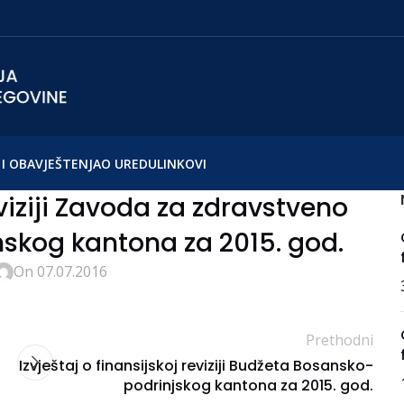
I OBAVJEŠTENJA
O UREDU
LINKOVI
eviziji Zavoda za zdravstveno
skog kantona za 2015. god.
On 07.07.2016
Prethodni
Izvještaj o finansijskoj reviziji Budžeta Bosansko-
podrinjskog kantona za 2015. god.