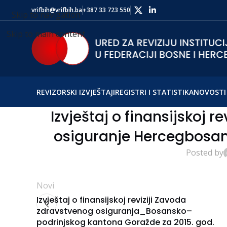
vrifbih@vrifbih.ba
+387 33 723 550
Skip to navigation
Skip to main content
REVIZORSKI IZVJEŠTAJI
REGISTRI I STATISTIKA
NOVOSTI 
Izvještaj o finansijskoj r
osiguranje Hercegbosan
Posted by
Novi
Izvještaj o finansijskoj reviziji Zavoda
zdravstvenog osiguranja_Bosansko–
podrinjskog kantona Goražde za 2015. god.