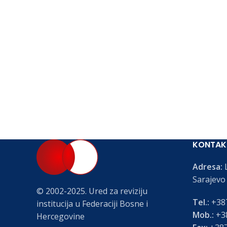
KONTAK
Adresa:
L
Sarajevo
© 2002-2025. Ured za reviziju
Tel.:
+387
institucija u Federaciji Bosne i
Mob.:
+38
Hercegovine