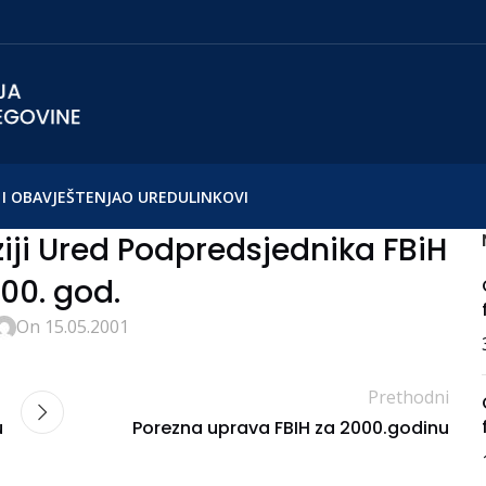
I OBAVJEŠTENJA
O UREDU
LINKOVI
iziji Ured Podpredsjednika FBiH
00. god.
On 15.05.2001
Prethodni
u
Porezna uprava FBIH za 2000.godinu