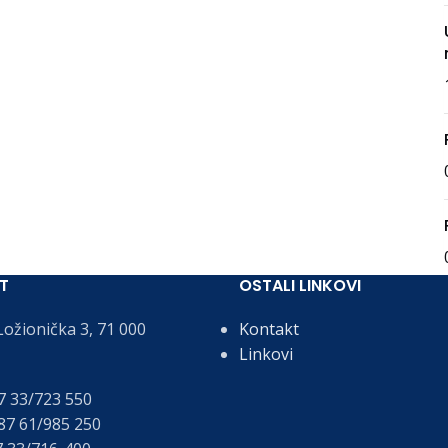
T
OSTALI LINKOVI
ožionička 3, 71 000
Kontakt
Linkovi
 33/723 550
7 61/985 250