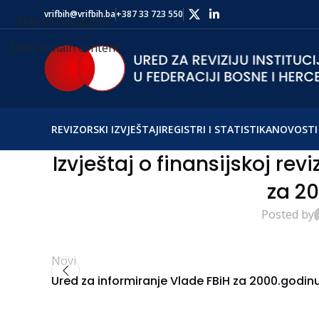
vrifbih@vrifbih.ba
+387 33 723 550
Skip to navigation
Skip to main content
REVIZORSKI IZVJEŠTAJI
REGISTRI I STATISTIKA
NOVOSTI 
Izvještaj o finansijskoj rev
za 20
Posted by
Novi
Ured za informiranje Vlade FBiH za 2000.godin