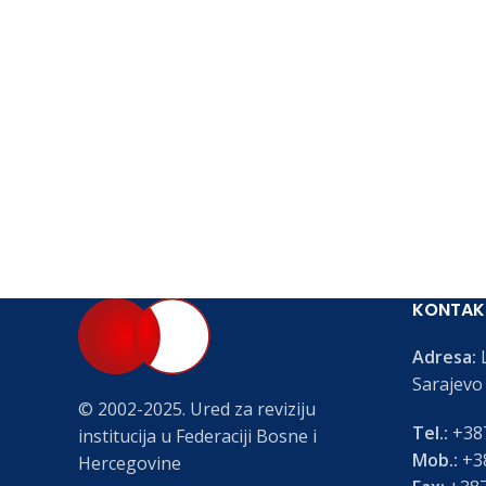
KONTAK
Adresa:
L
Sarajevo
© 2002-2025. Ured za reviziju
Tel.:
+387
institucija u Federaciji Bosne i
Mob.:
+38
Hercegovine