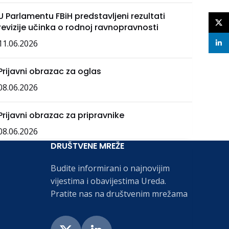
U Parlamentu FBiH predstavljeni rezultati
X
revizije učinka o rodnoj ravnopravnosti
11.06.2026
linke
Prijavni obrazac za oglas
08.06.2026
Prijavni obrazac za pripravnike
08.06.2026
DRUŠTVENE MREŽE
Budite informirani o najnovijim
vijestima i obavijestima Ureda.
Pratite nas na društvenim mrežama