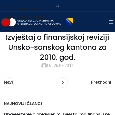
BS
Skip to navigation
Skip to main content
Izvještaj o finansijskoj reviziji
Unsko-sanskog kantona za
2010. god.
On 26.09.2011
Novi
Prethodni
NAJNOVIJI ČLANCI
Obavještenje o objavljenim izvještajima finansijske