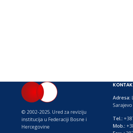
KONTAK
Adresa:
L
Sarajevo
© 2002-2025. Ured za reviziju
Tel.:
+387
institucija u Federaciji Bosne i
Mob.:
+38
Hercegovine