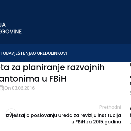
I OBAVJEŠTENJA
O UREDU
LINKOVI
a za planiranje razvojnih
kantonima u FBiH
On 03.06.2016
Prethodni
Izvještaj o poslovanju Ureda za reviziju institucija
u FBiH za 2015.godinu