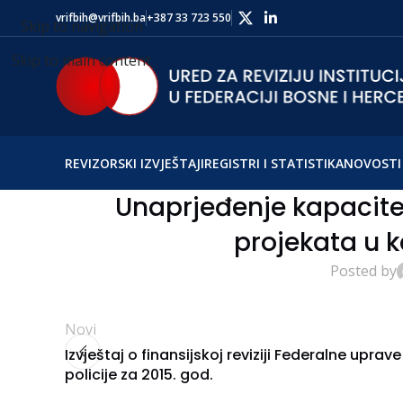
vrifbih@vrifbih.ba
+387 33 723 550
Skip to navigation
Skip to main content
REVIZORSKI IZVJEŠTAJI
REGISTRI I STATISTIKA
NOVOSTI 
Unaprjeđenje kapacitet
projekata u 
Posted by
Novi
Izvještaj o finansijskoj reviziji Federalne uprave
policije za 2015. god.