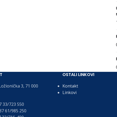
T
OSTALI LINKOVI
ožionička 3, 71 000
Kontakt
Linkovi
 33/723 550
7 61/985 250