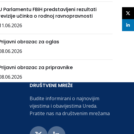
U Parlamentu FBiH predstavljeni rezultati
X
revizije učinka o rodnoj ravnopravnosti
11.06.2026
linke
Prijavni obrazac za oglas
08.06.2026
Prijavni obrazac za pripravnike
08.06.2026
DRUŠTVENE MREŽE
Budite informirani o najnovijim
vijestima i obavijestima Ureda.
Pratite nas na društvenim mrežama