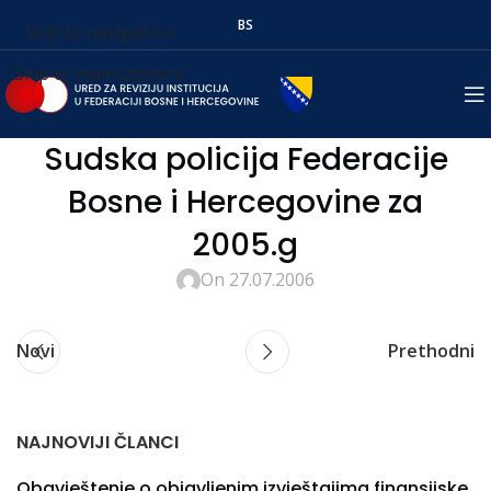
BS
Skip to navigation
Skip to main content
Sudska policija Federacije
Bosne i Hercegovine za
2005.g
On 27.07.2006
Novi
Prethodni
NAJNOVIJI ČLANCI
Obavještenje o objavljenim izvještajima finansijske