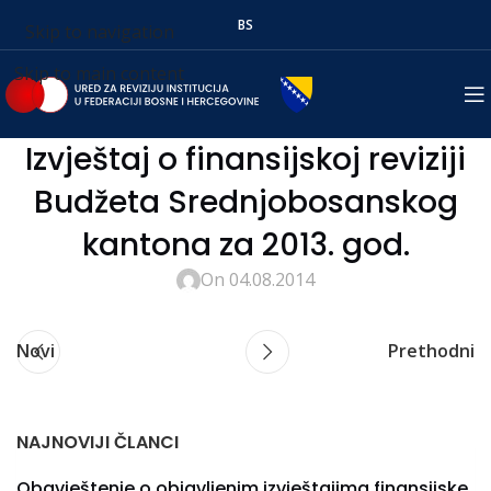
BS
Skip to navigation
Skip to main content
Izvještaj o finansijskoj reviziji
Budžeta Srednjobosanskog
kantona za 2013. god.
On 04.08.2014
Novi
Prethodni
NAJNOVIJI ČLANCI
Obavještenje o objavljenim izvještajima finansijske