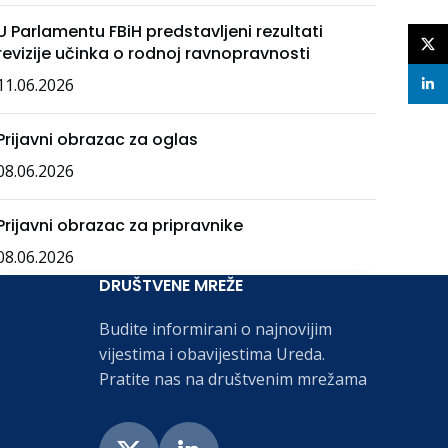
U Parlamentu FBiH predstavljeni rezultati
X
revizije učinka o rodnoj ravnopravnosti
11.06.2026
linke
Prijavni obrazac za oglas
08.06.2026
Prijavni obrazac za pripravnike
08.06.2026
DRUŠTVENE MREŽE
Budite informirani o najnovijim
vijestima i obavijestima Ureda.
Pratite nas na društvenim mrežama