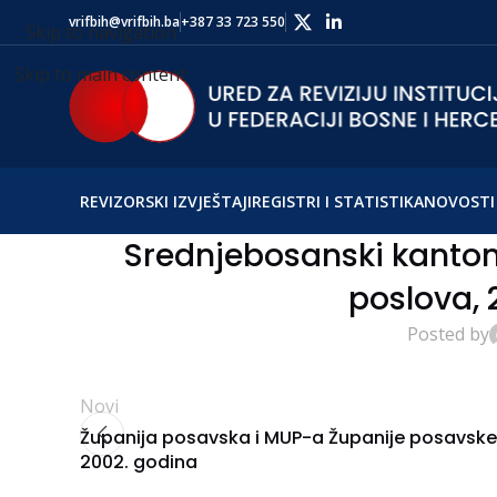
vrifbih@vrifbih.ba
+387 33 723 550
Skip to navigation
Skip to main content
REVIZORSKI IZVJEŠTAJI
REGISTRI I STATISTIKA
NOVOSTI 
Srednjebosanski kanton 
poslova, 
Posted by
Novi
Županija posavska i MUP-a Županije posavske
2002. godina