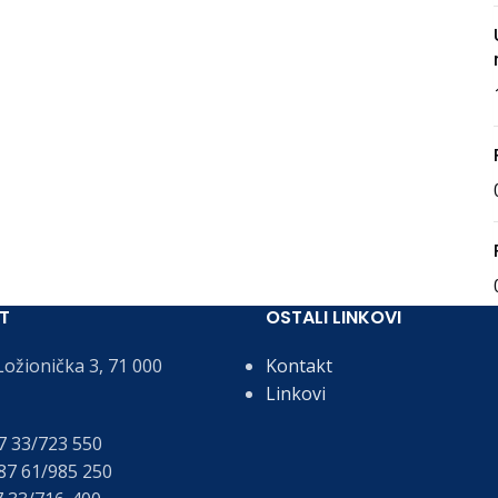
T
OSTALI LINKOVI
ožionička 3, 71 000
Kontakt
Linkovi
 33/723 550
7 61/985 250