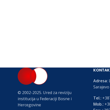
KONTAK
Adresa:
L
Sarajevo
© 2002-2025. Ured za reviziju
Tel.:
+387
institucija u Federaciji Bosne i
Mob.:
+38
Hercegovine