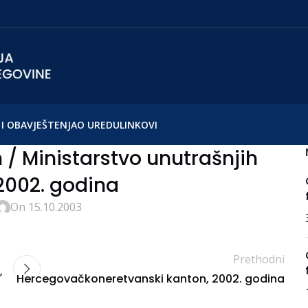
I OBAVJEŠTENJA
O UREDU
LINKOVI
/ Ministarstvo unutrašnjih
2002. godina
On 15.10.2003
Prethodni
,
Hercegovačkoneretvanski kanton, 2002. godina