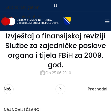
BS
Skip to navigation
Skip to main content
Izvještaj o finansijskoj reviziji
Službe za zajedničke poslove
organa i tijela FBiH za 2009.
god.
On 25.06.2010
Novi
Prethodni
NAJNOVIJI ČLANCI